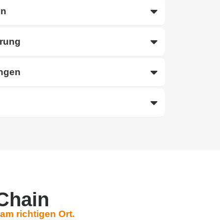
en
erung
ngen
 Chain
 am richtigen Ort.