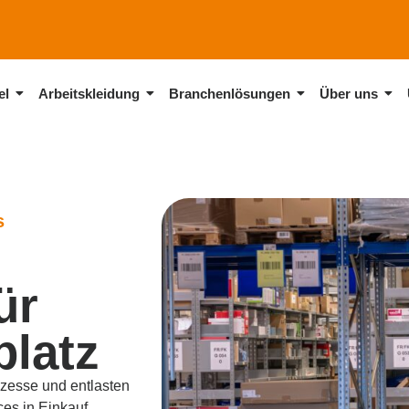
el
Arbeitskleidung
Branchenlösungen
Über uns
s
ür
platz
ozesse und entlasten
es in Einkauf,