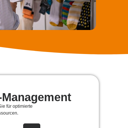
el-Management
e für optimierte
ssourcen.