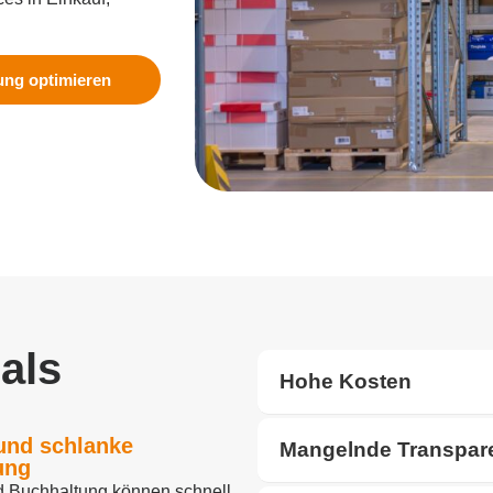
ung optimieren
als
Hohe Kosten
und schlanke
Mangelnde Transpare
ung
nd Buchhaltung können schnell