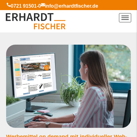
0721 91501-0
info@erhardtfischer.de
Werbemittel on demand mit individueller Web-