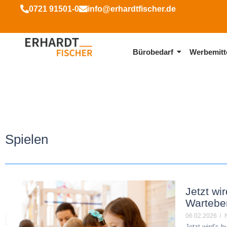
0721 91501-0
info@erhardtfischer.de
Bürobedarf
Werbemitt
Spielen
Jetzt wi
Wartebe
06.02.2026
/
Jetzt wird’s 