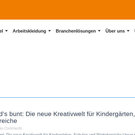
el
Arbeitskleidung
Branchenlösungen
Über uns
rd’s bunt: Die neue Kreativwelt für Kindergärte
reiche
No Comments
bunt: Die neue Kreativwelt für Kindergärten, Schulen und Wartebereiche Unser